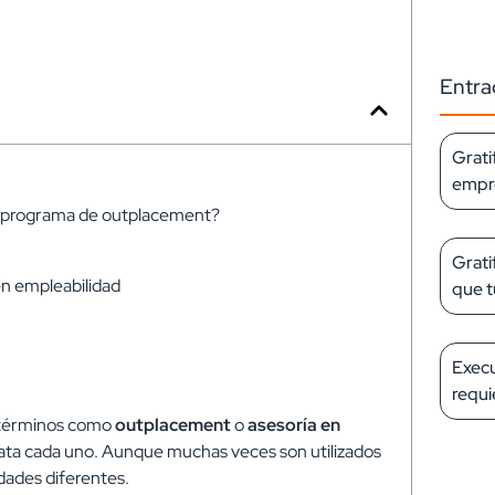
Entra
Grati
empre
 programa de outplacement?
Grati
en empleabilidad
que t
Execu
requi
n términos como
outplacement
o
asesoría en
rata cada uno. Aunque muchas veces son utilizados
dades diferentes.