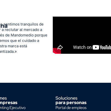
ana
s sentimos tranquilos de
r a reclutar al mercado a
vés de Mandomedio porque
emos que el cuidado a
stra marca está
antizada.»
ones
Soluciones
mpresas
para personas
ting Ejecutivo
Portal de empleos