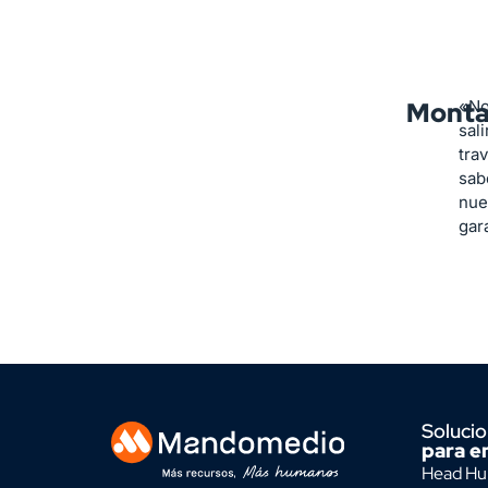
Mont
«No
sali
tra
sab
nue
gar
Soluci
para e
Head Hun