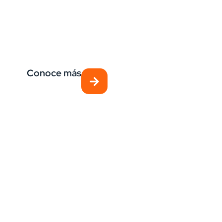
Payroll
Gestionamos tu nómina para mejorar eficiencia
operativa, reducir riesgos y cumplir la normativa
laboral.
Conoce más