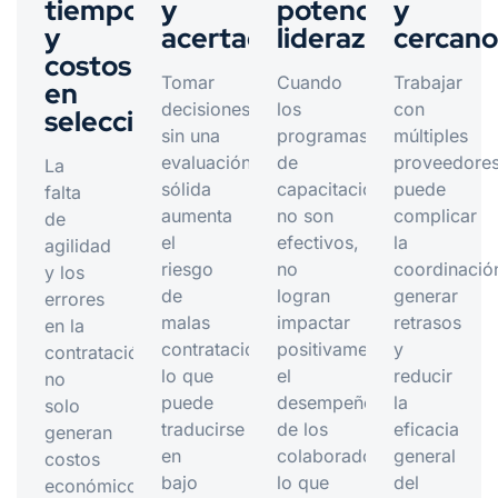
tiempo
y
potencian
y
y
acertadas
liderazgo
cercano
costos
Tomar
Cuando
Trabajar
en
decisiones
los
con
selección
sin una
programas
múltiples
evaluación
de
proveedore
La
sólida
capacitación
puede
falta
aumenta
no son
complicar
de
el
efectivos,
la
agilidad
riesgo
no
coordinació
y los
de
logran
generar
errores
malas
impactar
retrasos
en la
contrataciones,
positivamente
y
contratación
lo que
el
reducir
no
puede
desempeño
la
solo
traducirse
de los
eficacia
generan
en
colaboradores,
general
costos
bajo
lo que
del
económicos