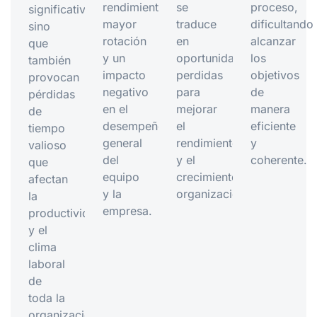
rendimiento,
se
proceso,
significativos,
mayor
traduce
dificultando
sino
rotación
en
alcanzar
que
y un
oportunidades
los
también
impacto
perdidas
objetivos
provocan
negativo
para
de
pérdidas
en el
mejorar
manera
de
desempeño
el
eficiente
tiempo
general
rendimiento
y
valioso
del
y el
coherente.
que
equipo
crecimiento
afectan
y la
organizacional.
la
empresa.
productividad
y el
clima
laboral
de
toda la
organización.