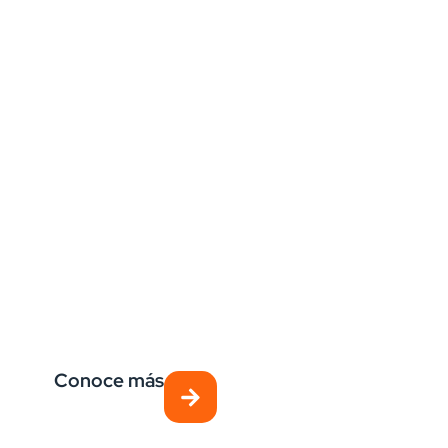
Búsquedas
Seleccionamos talento estratégico listo para
impulsar tu negocio
Conoce más