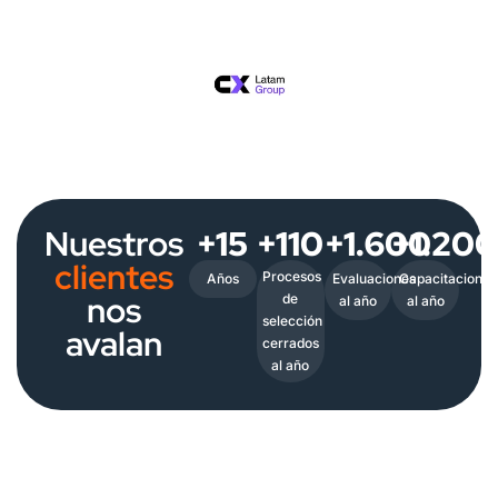
Nuestros
+15
+110
+1.600
+1.20
clientes
Procesos
Años
Evaluaciones
Capacitaciones
nos
de
al año
al año
selección
avalan
cerrados
al año