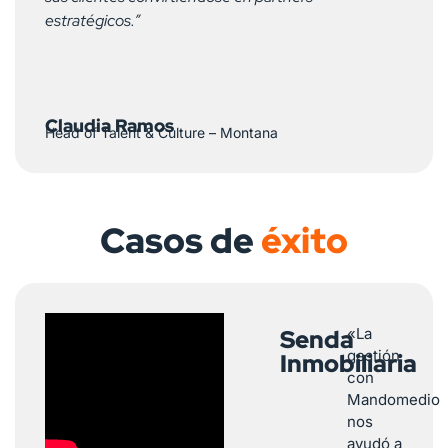
estratégicos.”
Claudia Ramos
Head of Talent & Culture – Montana
Casos de
éxito
Senda
«La
gestión
Inmobiliaria
con
Mandomedio
nos
ayudó a