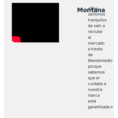
Montana
«Nos
sentimos
tranquilos
de salir a
reclutar
al
mercado
a través
de
Mandomedio
porque
sabemos
que el
cuidado a
nuestra
marca
está
garantizada.»