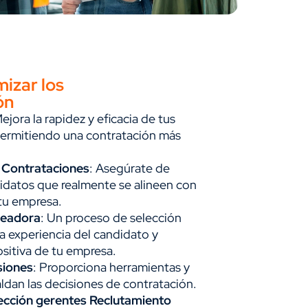
izar los
ón
Mejora la rapidez y eficacia de tus
permitiendo una contratación más
s Contrataciones
: Asegúrate de
didatos que realmente se alineen con
 tu empresa.
leadora
: Un proceso de selección
a experiencia del candidato y
ositiva de tu empresa.
siones
: Proporciona herramientas y
aldan las decisiones de contratación.
ección gerentes Reclutamiento