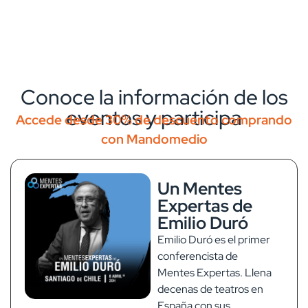
Conoce la información de los
eventos y participa
Accede desde 30% de descuento comprando
con Mandomedio
Un Mentes
Expertas de
Emilio Duró
Emilio Duró es el primer
conferencista de
Mentes Expertas. Llena
decenas de teatros en
España con sus