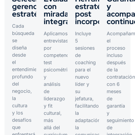
gerencial
con
estratégicas
y
estratégica
mirada
post
acompa
integral
incorporación
continu
Cada
búsqueda
Aplicamos
Incluye
Acompañam
se
entrevistas
5
el
diseña
por
sesiones
proceso
desde
competencias,
de
incluso
el
test
coaching
después
entendimiento
psicométricos
para el
de la
profundo
y
nuevo
contratación
del
análisis
líder y
con 6
negocio,
de
su
meses
la
liderazgo
jefatura,
de
cultura
y fit
facilitando
garantía
y los
cultural,
la
y
desafíos
más
adaptación,
seguimiento
que
allá del
la
de
enfrentará
currículum.
comunicación
integración.