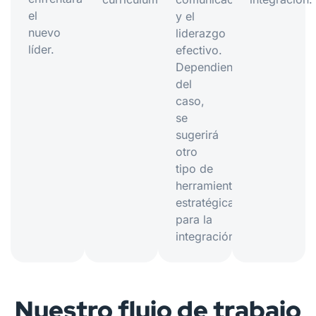
el
y el
nuevo
liderazgo
líder.
efectivo.
Dependiendo
del
caso,
se
sugerirá
otro
tipo de
herramienta
estratégica
para la
integración.
Nuestro flujo de trabajo