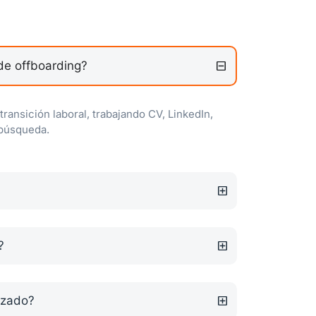
 de offboarding?
ansición laboral, trabajando CV, LinkedIn,
 búsqueda.
?
izado?