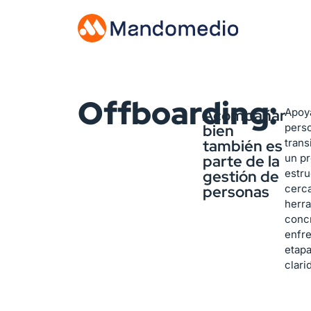
Offboarding:
Acompañar
Apoy
bien
pers
también es
trans
parte de la
un p
gestión de
estru
personas
cerc
herr
conc
enfr
etap
clari