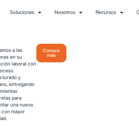
Soluciones
Nosotros
Recursos
amos a las
Conoce
más
onas en su
ición laboral con
roceso
cturado y
ano, entregando
amientas
retas para
entar una nueva
a con mayor
dad.