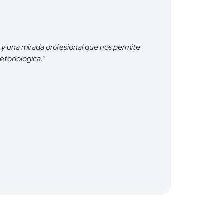
a y una mirada profesional que nos permite
“Trabajar 
etodológica.”
dispuesto 
Marilyn
Jefe de Re