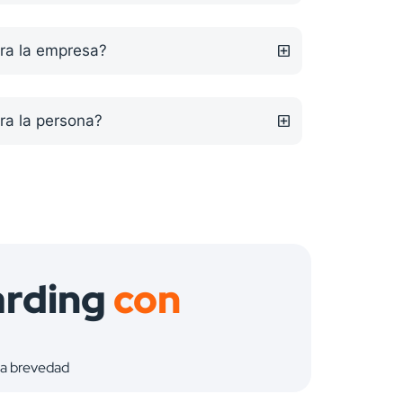
ara la empresa?
ra la persona?
arding
con
la brevedad