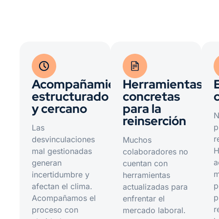
Acompañamiento
Herramientas
estructurado
concretas
y cercano
para la
N
reinserción
p
Las
r
desvinculaciones
Muchos
H
mal gestionadas
colaboradores no
a
generan
cuentan con
m
incertidumbre y
herramientas
p
afectan el clima.
actualizadas para
p
Acompañamos el
enfrentar el
r
proceso con
mercado laboral.