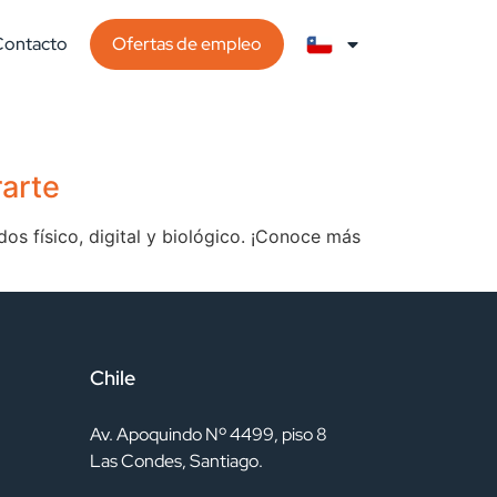
Contacto
Ofertas de empleo
rarte
os físico, digital y biológico. ¡Conoce más
Chile
Av. Apoquindo Nº 4499, piso 8
Las Condes, Santiago.