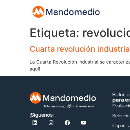
Etiqueta:
revoluci
Cuarta revolución industri
La Cuarta Revolución Industrial se caracteri
aquí!
Soluci
para e
Evaluaci
¡Síguenos!
Selecció
Capacita