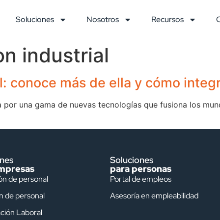
Soluciones
Nosotros
Recursos
on industrial
al: conoce más de ella y cómo integ
za por una gama de nuevas tecnologías que fusiona los mund
ones
Soluciones
mpresas
para personas
ón de personal
Portal de empleos
n de personal
Asesoría en empleabilidad
ción Laboral