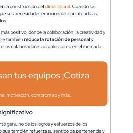
en la construcción del
clima laboral
. Cuando los
 que sus necesidades emocionales son atendidas,
dos
.
más positivo, donde la colaboración, la creatividad y
able también
reduce la rotación de personal
y
tre los colaboradores actuales como en el mercado
an tus equipos ¡Cotiza
ima, motivación, compromiso y más.
ignificativo
to genuino de los logros y esfuerzos de los
o que también refuerza su sentido de pertenencia y