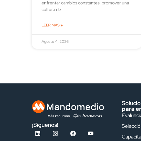
enfrentar cambios constantes, promover una
cultura de
LEER MÁS »
Agosto 4, 2026
Soluci
para e
Evaluaci
¡Síguenos!
Selecció
Capacita