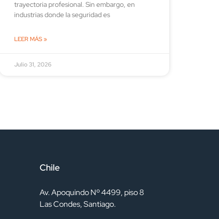
trayectoria profesional. Sin embargo, en
industrias donde la seguridad es
LEER MÁS »
Julio 31, 2026
Chile
Av. Apoquindo Nº 4499, piso 8
Las Condes, Santiago.