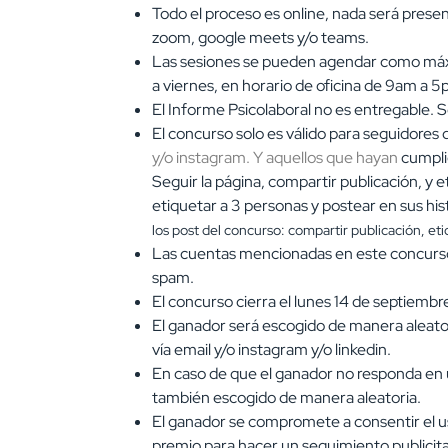
Todo el proceso es online, nada será presen
zoom, google meets y/o teams.
Las sesiones se pueden agendar como m
a viernes, en horario de oficina de 9am a 
El Informe Psicolaboral no es entregable. S
El concurso solo es válido para seguidore
y/o
instagram
.
Y aquellos que hayan
cumplid
Seguir la página, compartir publicación, y 
etiquetar a 3 personas y postear en sus hist
los post del concurso: compartir publicación, eti
Las cuentas mencionadas en este concurs
spam.
El concurso cierra el lunes 14 de septiembr
El ganador será escogido de manera aleato
vía email y/o instagram y/o linkedin.
En caso de que el ganador no responda en u
también escogido de manera aleatoria.
El ganador se compromete a consentir el us
premio para hacer un seguimiento publicit