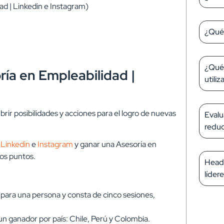
ad | Linkedin e Instagram)
¿Qué 
¿Qué 
ría en Empleabilidad |
utiliz
brir posibilidades y acciones para el logro de nuevas
Evalu
reduc
e
Linkedin
e
Instagram
y ganar una Asesoría en
tos puntos.
Headh
líder
o para una persona
y consta de cinco sesiones,
un ganador por país: Chile, Perú y Colombia.